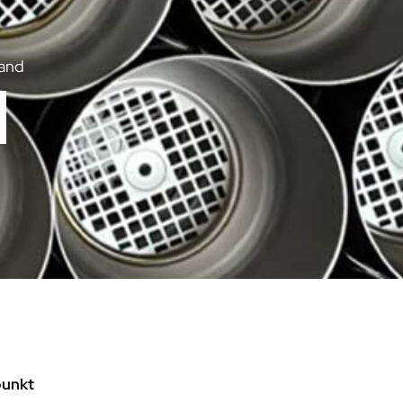
land
punkt