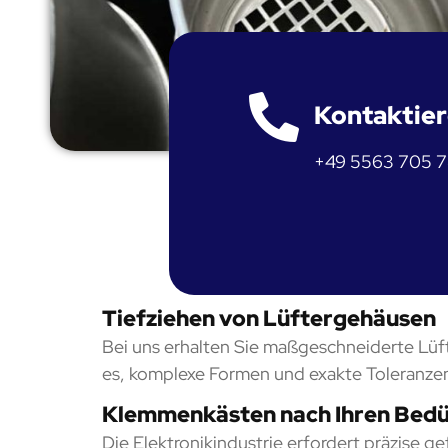
Kontaktier
+49 5563 705 
Tiefziehen von Lüftergehäusen
Bei uns erhalten Sie maßgeschneiderte Lüf
es, komplexe Formen und exakte Toleranzen
Klemmenkästen nach Ihren Bedü
Die Elektronikindustrie erfordert präzise g